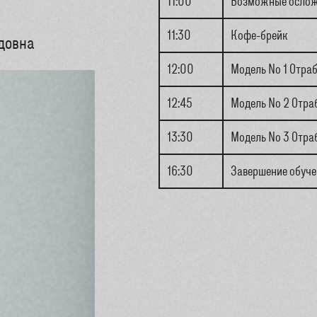
11:00
Возможные ослож
11:30
Кофе-брейк
идовна
12:00
Модель No 1 Отра
12:45
Модель No 2 Отра
13:30
Модель No 3 Отра
16:30
Завершение обуче